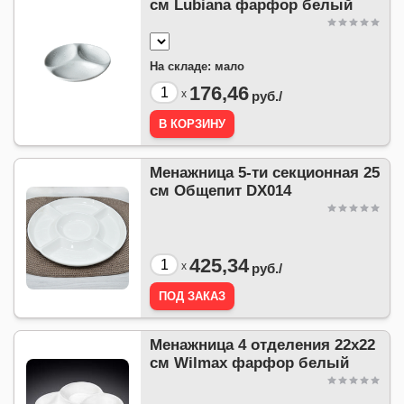
см Lubiana фарфор белый
На складе:
мало
176,46
x
руб./
Менажница 5-ти секционная 25
см Общепит DX014
425,34
x
руб./
Менажница 4 отделения 22х22
см Wilmax фарфор белый