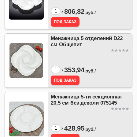
806,82
x
руб./
Менажница 5 отделений D22
см Общепит
353,94
x
руб./
Менажница 5-ти секционная
20,5 см без деколи 075145
428,95
x
руб./