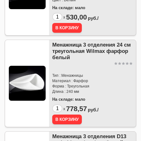
Цвет : Белый
На складе:
мало
530,00
x
руб./
Менажница 3 отделения 24 см
треугольная Wilmax фарфор
белый
Тип : Менажницы
Материал : Фарфор
Форма : Треугольная
Длина : 240 мм
На складе:
мало
778,57
x
руб./
Менажница 3 отделения D13