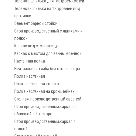
Тележка-шпилька для гастроемкостей
Тележка-шпилька на 12 уровней под
противни
Элемент барной стойки
Стол производственный с ящиками и
полкой
Каркас под столешницу
Каркас с местом для ванны моечной
Настенная полка
Нейтральная тумба без столешницы
Полка настенная
Полка настенная косынка
Полка настенная на кронштейнах
Стеллаж производственный сварной
Стол производственный,каркас с
обвязкой с 3-х сторон
Стол производственный,каркас с
полкой