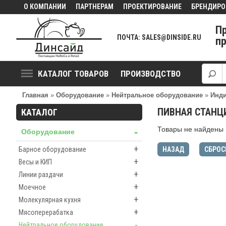
О КОМПАНИИ
ПАРТНЕРАМ
ПРОЕКТИРОВАНИЕ
БРЕНДИРО
П
ПОЧТА: SALES@DINSIDE.RU
п
КАТАЛОГ ТОВАРОВ
ПРОИЗВОДСТВО
Главная
»
Оборудование
»
Нейтральное оборудование
»
Инди
ПИВНАЯ СТАНЦ
КАТАЛОГ
Товары не найдены
-
Оборудование
+
Барное оборудование
НАЗАД
СБРОС
+
Весы и КИП
+
Линии раздачи
+
Моечное
+
Молекулярная кухня
+
Мясоперерабатка
-
Нейтральное оборудование