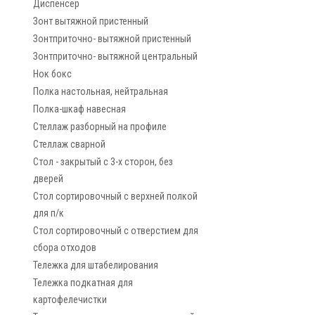
Диспенсер
Зонт вытяжной пристенный
Зонтприточно- вытяжной пристенный
Зонтприточно- вытяжной центральный
Нок бокс
Полка настольная, нейтральная
Полка-шкаф навесная
Стеллаж разборный на профиле
Стеллаж сварной
Стол - закрытый с 3-х сторон, без
дверей
Стол сортировочный с верхней полкой
для п/к
Стол сортировочный с отверстием для
сбора отходов
Тележка для штабелирования
Тележка подкатная для
картофелечистки