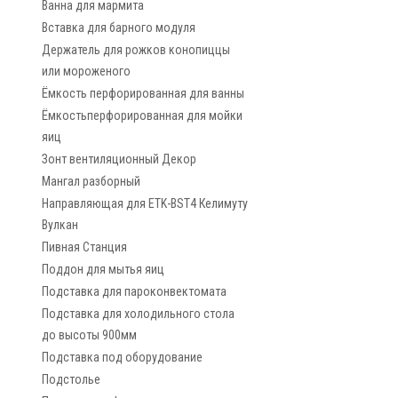
Ванна для мармита
Вставка для барного модуля
Держатель для рожков конопиццы
или мороженого
Ёмкость перфорированная для ванны
Ёмкостьперфорированная для мойки
яиц
Зонт вентиляционный Декор
Мангал разборный
Направляющая для ETK-BST4 Келимуту
Вулкан
Пивная Станция
Поддон для мытья яиц
Подставка для пароконвектомата
Подставка для холодильного стола
до высоты 900мм
Подставка под оборудование
Подстолье