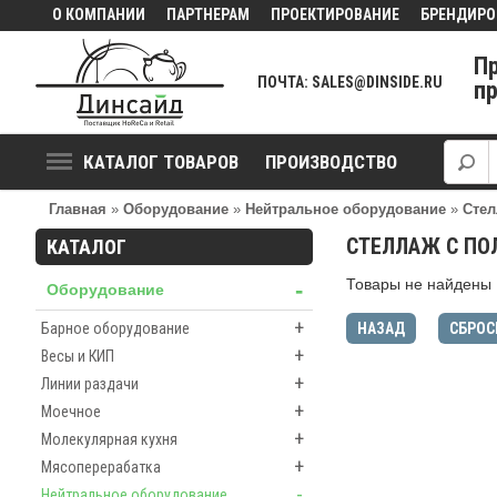
О КОМПАНИИ
ПАРТНЕРАМ
ПРОЕКТИРОВАНИЕ
БРЕНДИРО
П
ПОЧТА: SALES@DINSIDE.RU
п
КАТАЛОГ ТОВАРОВ
ПРОИЗВОДСТВО
Главная
»
Оборудование
»
Нейтральное оборудование
»
Стел
СТЕЛЛАЖ С ПО
КАТАЛОГ
Товары не найдены
-
Оборудование
+
Барное оборудование
НАЗАД
СБРОС
+
Весы и КИП
+
Линии раздачи
+
Моечное
+
Молекулярная кухня
+
Мясоперерабатка
-
Нейтральное оборудование