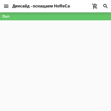
Динсайд - оснащаем HoReCa
Вал