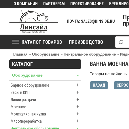
О КОМПАНИИ
ПАРТНЕРАМ
ПРОЕКТИРОВАНИЕ
БРЕНДИРО
П
ПОЧТА: SALES@DINSIDE.RU
п
КАТАЛОГ ТОВАРОВ
ПРОИЗВОДСТВО
Главная
»
Оборудование
»
Нейтральное оборудование
»
Инди
ВАННА МОЕЧНА
КАТАЛОГ
Товары не найдены
-
Оборудование
+
Барное оборудование
НАЗАД
СБРОС
+
Весы и КИП
+
Линии раздачи
+
Моечное
+
Молекулярная кухня
+
Мясоперерабатка
-
Нейтральное оборудование